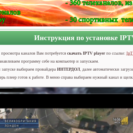
Инструкция по установке IPT
 просмотра каналов Вам потребуется
скачать IPTV player
по ссылке:
IpT
анавливаем программу себе на компьютер и запускаем.
 запуске выбираем провайдера
ИНТЕРДОЛ
, далее автоматически загру
ерь плеер готов к работе. В меню справа выбираем нужный канал и щелка