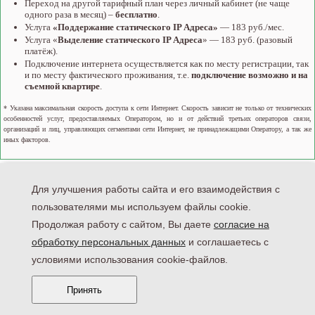
Переход на другой тарифный план через личный кабинет (не чаще
одного раза в месяц) –
бесплатно
.
Услуга
«Поддержание статического IP Адреса»
— 183 руб./мес.
Услуга «
Выделение статического IP Адреса
» — 183 руб. (разовый
платёж).
Подключение интернета осуществляется как по месту регистрации, так
и по месту фактического проживания, т.е.
подключение возможно и на
съемной квартире
.
* Указана максимальная скорость доступа к сети Интернет. Скорость зависит не только от технических
особенностей услуг, предоставляемых Оператором, но и от действий третьих операторов связи,
организаций и лиц, управляющих сегментами сети Интернет, не принадлежащими Оператору, а так же
иных факторов.
"INTERDOL" © 2011-2026
Лицензия №141561 от 26.05.2016 выдана
Для улучшения работы сайта и его взаимодействия с
Федеральной службой по надзору в сфере связи,
информационных технологий и массовых коммуникаций
пользователями мы используем файлы cookie.
Продолжая работу с сайтом, Вы даете
согласие на
обработку персональных данных
и соглашаетесь с
условиями использования cookie-файлов.
Принять