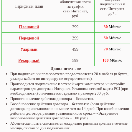
абонентская плата
подключения к
Тарифный план
за трафик
сети Интернет
сети Интернет,
до*..
руб.
Плановый
299
30
Мбит/c
Передовой
399
50
Мбит/c
Ударный
499
70
Мбит/c
Рекордный
599
100
Мбит/c
Дополнительно:
При подключении пользователю предоставляется 20 м кабеля (в бухте,
укладка кабеля по интерьеру не осуществляется).
Производится подключение к сетевой карте компьютера и настройка
параметров для доступа в Интернет. Установка сетевой карты PCI (при
необходимости) оплачивается отдельно в размере 200 руб.
Приостановление действия договора –
бесплатно.
Возобновление действия договора –
бесплатно
(если действие
договора приостановлено не менее чем на 14 дней. При возобновлении
действия договора раньше установленного срока – «Экстренное
возобновление действия договора» – 100 руб).
Абонентская плата списывается ежедневно равными долями в течение
месяца, считая со дня подключения.